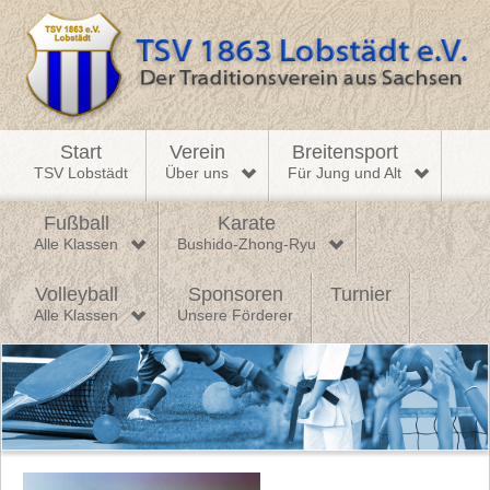
Start
Verein
Breitensport
TSV Lobstädt
Über uns
Für Jung und Alt
Fußball
Karate
Alle Klassen
Bushido-Zhong-Ryu
Volleyball
Sponsoren
Turnier
Alle Klassen
Unsere Förderer