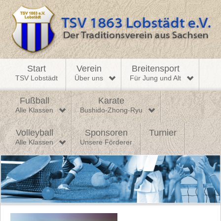
Start
Verein
Breitensport
TSV Lobstädt
Über uns
Für Jung und Alt
Fußball
Karate
Alle Klassen
Bushido-Zhong-Ryu
Volleyball
Sponsoren
Turnier
Alle Klassen
Unsere Förderer