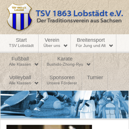
Start
Verein
Breitensport
TSV Lobstädt
Über uns
Für Jung und Alt
Fußball
Karate
Alle Klassen
Bushido-Zhong-Ryu
Volleyball
Sponsoren
Turnier
Alle Klassen
Unsere Förderer