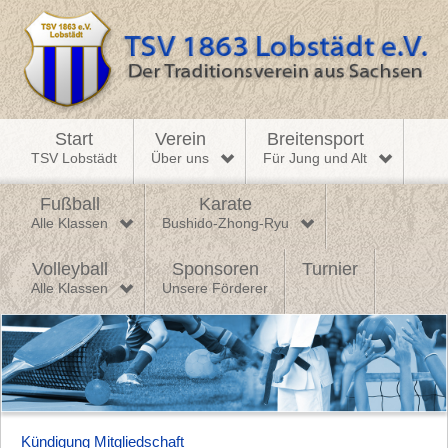
Start
Verein
Breitensport
TSV Lobstädt
Über uns
Für Jung und Alt
Fußball
Karate
Alle Klassen
Bushido-Zhong-Ryu
Volleyball
Sponsoren
Turnier
Alle Klassen
Unsere Förderer
Kündigung Mitgliedschaft