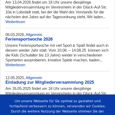
Am 13.04.2026 findet um 18 Uhr unsere diesjährige
Mitgliederversammlung im Vereinsheim in der Glück-Auf-Str.
10a in Lobstädt statt, bei der die Wahl des Vorstands für die
nächsten drei Jahre auf der Tagesordnung steht. Wir laden...
Weiterlesen
06.03.2026,
Allgemein
Feriensportwoche 2026
Unsere Feriensportwoche mit viel Sport & Spaß findet auch in
diesem wieder Jahr statt. Vom 10.08. – 14.08.25 können sich
die Kids (Schulalter bis 13 Jahre) wieder in verschiedenen
Sportarten ausprobieren, kreative Spiele machen, baden...
Weiterlesen
12.05.2025,
Allgemein
Einladung zur Mitgliederversammlung 2025
Am 26.05.2025 findet um 18 Uhr unsere diesjährige
Mitgliederversammlung im Vereinsheim in der Glück-Auf-Str.
10a in Lobstädt statt. Wir laden alle Mitglieder dazu ein und
Um unsere Webseite für Sie optimal zu gestalten und
hoffen auf eine zahlreiche Teilnahme. Für das leibliche Wohl
fortlaufend verbessern zu können, verwenden wir Cookies.
wird...
Weiterlesen
Durch die weitere Nutzung der Webseite stimmen Sie der