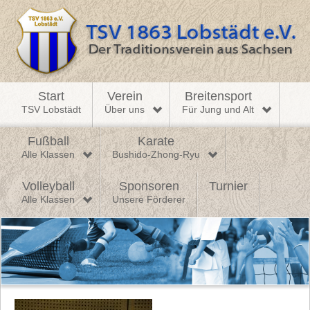
Start
Verein
Breitensport
TSV Lobstädt
Über uns
Für Jung und Alt
Fußball
Karate
Alle Klassen
Bushido-Zhong-Ryu
Volleyball
Sponsoren
Turnier
Alle Klassen
Unsere Förderer