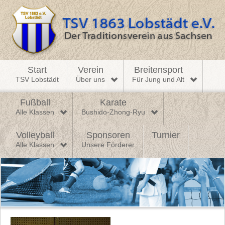
Start
Verein
Breitensport
TSV Lobstädt
Über uns
Für Jung und Alt
Fußball
Karate
Alle Klassen
Bushido-Zhong-Ryu
Volleyball
Sponsoren
Turnier
Alle Klassen
Unsere Förderer