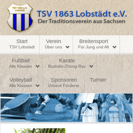
Start
Verein
Breitensport
TSV Lobstädt
Über uns
Für Jung und Alt
Fußball
Karate
Alle Klassen
Bushido-Zhong-Ryu
Volleyball
Sponsoren
Turnier
Alle Klassen
Unsere Förderer