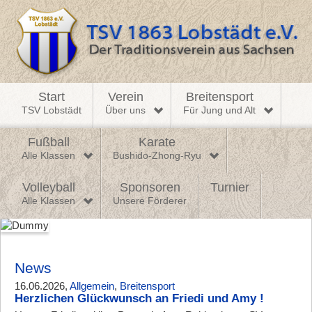
Start
Verein
Breitensport
TSV Lobstädt
Über uns
Für Jung und Alt
Fußball
Karate
Alle Klassen
Bushido-Zhong-Ryu
Volleyball
Sponsoren
Turnier
Alle Klassen
Unsere Förderer
News
16.06.2026,
Allgemein
,
Breitensport
Herzlichen Glückwunsch an Friedi und Amy !