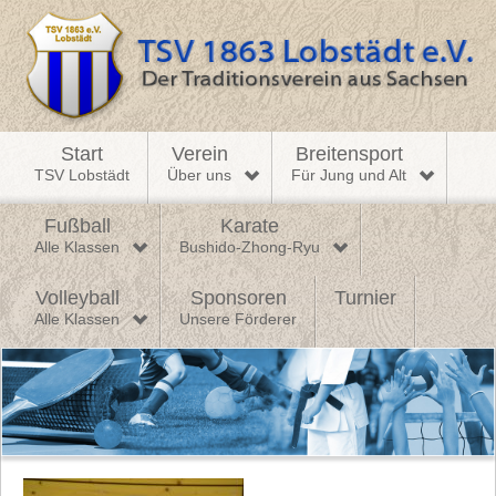
Start
Verein
Breitensport
TSV Lobstädt
Über uns
Für Jung und Alt
Fußball
Karate
Alle Klassen
Bushido-Zhong-Ryu
Volleyball
Sponsoren
Turnier
Alle Klassen
Unsere Förderer