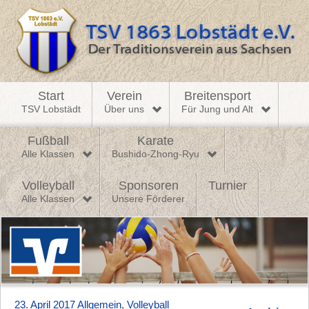
Start
Verein
Breitensport
TSV Lobstädt
Über uns
Für Jung und Alt
Fußball
Karate
Alle Klassen
Bushido-Zhong-Ryu
Volleyball
Sponsoren
Turnier
Alle Klassen
Unsere Förderer
23. April 2017
Allgemein
,
Volleyball