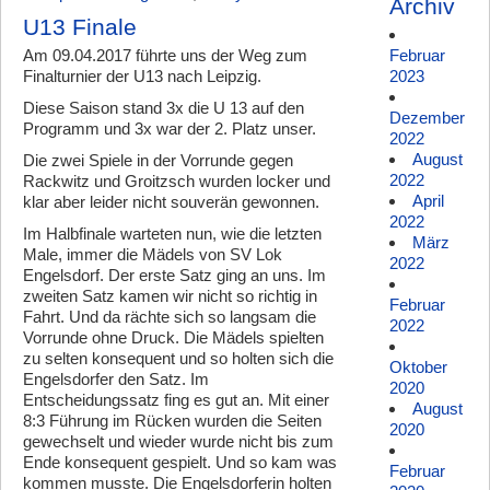
Archiv
U13 Finale
Am 09.04.2017 führte uns der Weg zum
Februar
Finalturnier der U13 nach Leipzig.
2023
Diese Saison stand 3x die U 13 auf den
Dezember
Programm und 3x war der 2. Platz unser.
2022
August
Die zwei Spiele in der Vorrunde gegen
2022
Rackwitz und Groitzsch wurden locker und
April
klar aber leider nicht souverän gewonnen.
2022
Im Halbfinale warteten nun, wie die letzten
März
Male, immer die Mädels von SV Lok
2022
Engelsdorf. Der erste Satz ging an uns. Im
zweiten Satz kamen wir nicht so richtig in
Februar
Fahrt. Und da rächte sich so langsam die
2022
Vorrunde ohne Druck. Die Mädels spielten
zu selten konsequent und so holten sich die
Oktober
Engelsdorfer den Satz. Im
2020
Entscheidungssatz fing es gut an. Mit einer
August
8:3 Führung im Rücken wurden die Seiten
2020
gewechselt und wieder wurde nicht bis zum
Ende konsequent gespielt. Und so kam was
Februar
kommen musste. Die Engelsdorferin holten