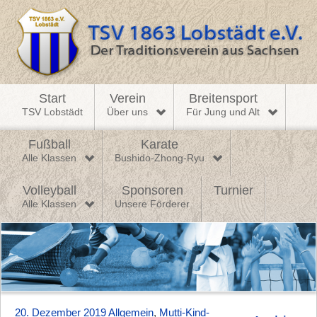
Start
Verein
Breitensport
TSV Lobstädt
Über uns
Für Jung und Alt
Fußball
Karate
Alle Klassen
Bushido-Zhong-Ryu
Volleyball
Sponsoren
Turnier
Alle Klassen
Unsere Förderer
20. Dezember 2019
Allgemein
,
Mutti-Kind-