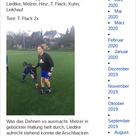
Liedtke, Melzer, Hinz, T. Flack, Kuhn,
2020
Leikhauf
Mai
2020
Tore: T. Flack 2x
März
2020
Februar
2020
Januar
2020
Dezember
2019
November
2019
Oktober
2019
September
Was das Dehnen so ausmacht. Melzer in
2019
gebückter Haltung hielt durch. Liedtke
August
aufrecht stehend konnte die Arschbacken