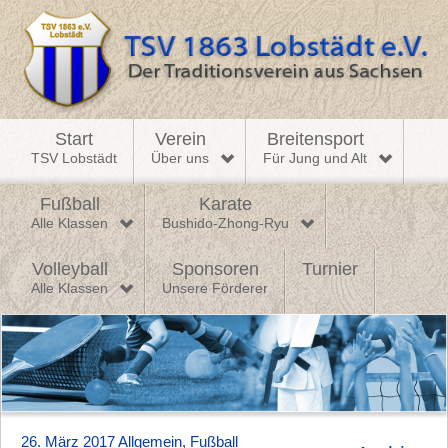
Start
Verein
Breitensport
TSV Lobstädt
Über uns
Für Jung und Alt
Fußball
Karate
Alle Klassen
Bushido-Zhong-Ryu
Volleyball
Sponsoren
Turnier
Alle Klassen
Unsere Förderer
26. März 2017
Allgemein
,
Fußball