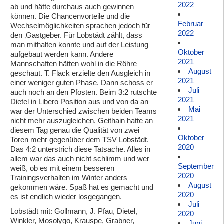
2022
ab und hätte durchaus auch gewinnen
können. Die Chancenvorteile und die
Februar
Wechselmöglichkeiten sprachen jedoch für
2022
den ‚Gastgeber. Für Lobstädt zählt, dass
man mithalten konnte und auf der Leistung
Oktober
aufgebaut werden kann. Andere
2021
Mannschaften hätten wohl in die Röhre
August
geschaut. T. Flack erzielte den Ausgleich in
2021
einer weniger guten Phase. Dann schoss er
Juli
auch noch an den Pfosten. Beim 3:2 rutschte
2021
Dietel in Libero Position aus und von da an
Mai
war der Unterschied zwischen beiden Teams
2021
nicht mehr auszugleichen. Geithain hatte an
diesem Tag genau die Qualität von zwei
Oktober
Toren mehr gegenüber dem TSV Lobstädt.
2020
Das 4:2 unterstrich diese Tatsache. Alles in
allem war das auch nicht schlimm und wer
September
weiß, ob es mit einem besseren
2020
Trainingsverhalten im Winter anders
August
gekommen wäre. Spaß hat es gemacht und
2020
es ist endlich wieder losgegangen.
Juli
Lobstädt mit: Gollmann, J. Pfau, Dietel,
2020
Winkler, Mosolygo, Krauspe, Grabner,
Juni