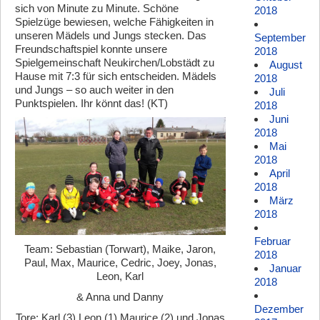
sich von Minute zu Minute. Schöne
2018
Spielzüge bewiesen, welche Fähigkeiten in
unseren Mädels und Jungs stecken. Das
September
Freundschaftspiel konnte unsere
2018
Spielgemeinschaft Neukirchen/Lobstädt zu
August
Hause mit 7:3 für sich entscheiden. Mädels
2018
und Jungs – so auch weiter in den
Juli
Punktspielen. Ihr könnt das! (KT)
2018
Juni
2018
Mai
2018
April
2018
März
2018
Februar
Team: Sebastian (Torwart), Maike, Jaron,
2018
Paul, Max, Maurice, Cedric, Joey, Jonas,
Januar
Leon, Karl
2018
& Anna und Danny
Dezember
Tore: Karl (3) Leon (1) Maurice (2) und Jonas