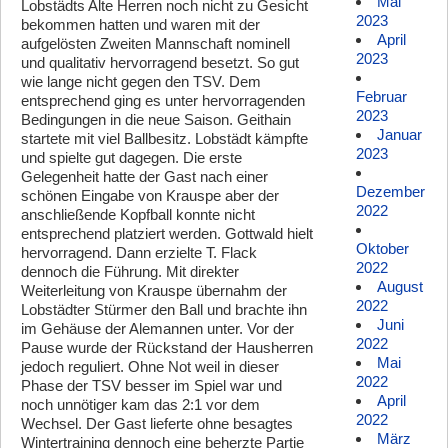
Mai
Lobstädts Alte Herren noch nicht zu Gesicht
2023
bekommen hatten und waren mit der
April
aufgelösten Zweiten Mannschaft nominell
2023
und qualitativ hervorragend besetzt. So gut
wie lange nicht gegen den TSV. Dem
Februar
entsprechend ging es unter hervorragenden
2023
Bedingungen in die neue Saison. Geithain
Januar
startete mit viel Ballbesitz. Lobstädt kämpfte
2023
und spielte gut dagegen. Die erste
Gelegenheit hatte der Gast nach einer
Dezember
schönen Eingabe von Krauspe aber der
2022
anschließende Kopfball konnte nicht
entsprechend platziert werden. Gottwald hielt
Oktober
hervorragend. Dann erzielte T. Flack
2022
dennoch die Führung. Mit direkter
August
Weiterleitung von Krauspe übernahm der
2022
Lobstädter Stürmer den Ball und brachte ihn
Juni
im Gehäuse der Alemannen unter. Vor der
2022
Pause wurde der Rückstand der Hausherren
Mai
jedoch reguliert. Ohne Not weil in dieser
2022
Phase der TSV besser im Spiel war und
April
noch unnötiger kam das 2:1 vor dem
2022
Wechsel. Der Gast lieferte ohne besagtes
März
Wintertraining dennoch eine beherzte Partie