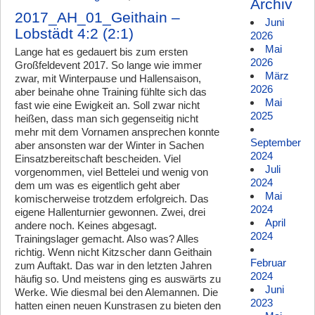
Archiv
2017_AH_01_Geithain –
Juni
Lobstädt 4:2 (2:1)
2026
Mai
Lange hat es gedauert bis zum ersten
2026
Großfeldevent 2017. So lange wie immer
März
zwar, mit Winterpause und Hallensaison,
2026
aber beinahe ohne Training fühlte sich das
Mai
fast wie eine Ewigkeit an. Soll zwar nicht
2025
heißen, dass man sich gegenseitig nicht
mehr mit dem Vornamen ansprechen konnte
September
aber ansonsten war der Winter in Sachen
2024
Einsatzbereitschaft bescheiden. Viel
Juli
vorgenommen, viel Bettelei und wenig von
2024
dem um was es eigentlich geht aber
Mai
komischerweise trotzdem erfolgreich. Das
2024
eigene Hallenturnier gewonnen. Zwei, drei
April
andere noch. Keines abgesagt.
2024
Trainingslager gemacht. Also was? Alles
richtig. Wenn nicht Kitzscher dann Geithain
Februar
zum Auftakt. Das war in den letzten Jahren
2024
häufig so. Und meistens ging es auswärts zu
Juni
Werke. Wie diesmal bei den Alemannen. Die
2023
hatten einen neuen Kunstrasen zu bieten den