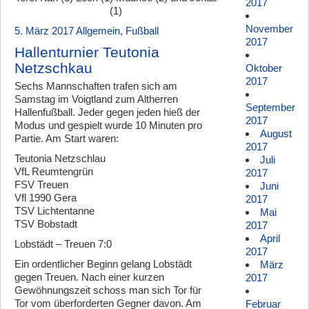
2017
(1)
November
5. März 2017
Allgemein
,
Fußball
2017
Hallenturnier Teutonia
Netzschkau
Oktober
2017
Sechs Mannschaften trafen sich am
Samstag im Voigtland zum Altherren
September
Hallenfußball. Jeder gegen jeden hieß der
2017
Modus und gespielt wurde 10 Minuten pro
August
Partie. Am Start waren:
2017
Teutonia Netzschlau
Juli
VfL Reumtengrün
2017
FSV Treuen
Juni
Vfl 1990 Gera
2017
TSV Lichtentanne
Mai
TSV Bobstadt
2017
April
Lobstädt – Treuen 7:0
2017
Ein ordentlicher Beginn gelang Lobstädt
März
gegen Treuen. Nach einer kurzen
2017
Gewöhnungszeit schoss man sich Tor für
Tor vom überforderten Gegner davon. Am
Februar