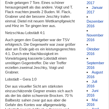
Ende gelangen 7 Tore. Eines schöner
2017
herausgespielt als das andere. Voigt und T.
Januar
Flack machten jeweils 2 Buden. M. Flack,
2017
Grabner und der bessere Jeschky trafen
einmal. Dietel mit neuem Wettkampfgewicht
Dezember
und Hinz im Tor gingen leer aus.
2016
Netzschkau Lobstädt 4:1
November
2016
Auch gegen den Gastgeber war der TSV
erfolgreich. Die Gegenwehr war zwar größer
Oktober
aber am Ende gab es ein leistungsgerechtes
2016
4:1. Durch eine Nachlässigkeit im
Vorwärtsgang kassierte Lobstädt einen
September
unnötigen Gegentreffer. Die vier Treffer
2016
erzielten zweimal Jeschky, Voigt und
August
Grabner.
2016
Lobstädt – Gera 1:0
Juli
2016
Der aus visueller Sicht am stärksten
Juni
einzuschätzende Gegner erwies sich auch
2016
als der bis dahin schwerste Brocken. 70 %
Mai
Ballbesitz sahen zwar gut aus aber die
2016
Gefahr des Kontes war allgegenwärtig.