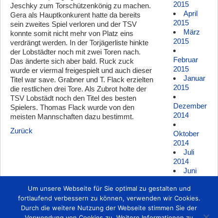
2015
Jeschky zum Torschützenkönig zu machen.
April
Gera als Hauptkonkurent hatte da bereits
2015
sein zweites Spiel verloren und der TSV
März
konnte somit nicht mehr von Platz eins
2015
verdrängt werden. In der Torjägerliste hinkte
der Lobstädter noch mit zwei Toren nach.
Februar
Das änderte sich aber bald. Ruck zuck
2015
wurde er viermal freigespielt und auch dieser
Januar
Titel war save. Grabner und T. Flack erzielten
2015
die restlichen drei Tore. Als Zubrot holte der
TSV Lobstädt noch den Titel des besten
Dezember
Spielers. Thomas Flack wurde von den
2014
meisten Mannschaften dazu bestimmt.
Zurück
Oktober
2014
Juli
2014
Juni
2014
Um unsere Webseite für Sie optimal zu gestalten und
Mai
2014
fortlaufend verbessern zu können, verwenden wir Cookies.
März
Durch die weitere Nutzung der Webseite stimmen Sie der
2014
Verwendung von Cookies zu. Weitere Informationen zu