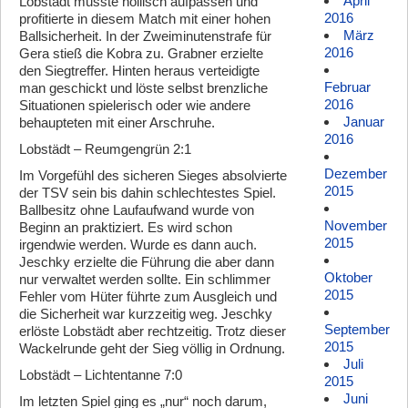
April
Lobstädt musste höllisch aufpassen und
2016
profitierte in diesem Match mit einer hohen
März
Ballsicherheit. In der Zweiminutenstrafe für
2016
Gera stieß die Kobra zu. Grabner erzielte
den Siegtreffer. Hinten heraus verteidigte
Februar
man geschickt und löste selbst brenzliche
2016
Situationen spielerisch oder wie andere
Januar
behaupteten mit einer Arschruhe.
2016
Lobstädt – Reumgengrün 2:1
Dezember
Im Vorgefühl des sicheren Sieges absolvierte
2015
der TSV sein bis dahin schlechtestes Spiel.
Ballbesitz ohne Laufaufwand wurde von
November
Beginn an praktiziert. Es wird schon
2015
irgendwie werden. Wurde es dann auch.
Jeschky erzielte die Führung die aber dann
Oktober
nur verwaltet werden sollte. Ein schlimmer
2015
Fehler vom Hüter führte zum Ausgleich und
die Sicherheit war kurzzeitig weg. Jeschky
September
erlöste Lobstädt aber rechtzeitig. Trotz dieser
2015
Wackelrunde geht der Sieg völlig in Ordnung.
Juli
Lobstädt – Lichtentanne 7:0
2015
Juni
Im letzten Spiel ging es „nur“ noch darum,