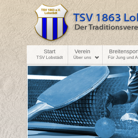
Start
Verein
Breitenspor
TSV Lobstädt
Über uns
Für Jung und Al