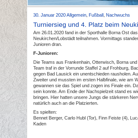
30. Januar 2020
Allgemein
,
Fußball
,
Nachwuchs
Turniersieg und 4. Platz beim Neuki
Am 26.01.2020 fand in der Sporthalle Borna Ost das 
Neukirchen/Lobstädt teilnahmen. Vormittags standen
Junioren dran.
F-Junioren:
Die Teams aus Frankenhain, Otterwisch, Borna und 
Team traf in der Vorrunde Staffel 2 auf Frohburg, B
gegen Bad Lausick ein unentschieden rausholen. Au
Zweiter und mussten im ersten Halbfinale, wie am 
gewannen sie das Spiel und zogen ins Finale ein. D
sein konnte. Am Ende der Nachspielzeit stand es 
bringen. Hier hatten unsere Jungs die stärkeren N
natürlich auch an die Platzierten.
Es spielten:
Bennet Berger, Carlo Hubl (Tor), Finn Feiste (4), L
Kaden