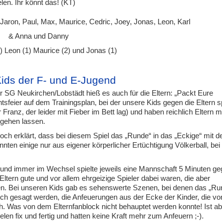
en. Ihr könnt das! (KT)
Jaron, Paul, Max, Maurice, Cedric, Joey, Jonas, Leon, Karl
& Anna und Danny
3) Leon (1) Maurice (2) und Jonas (1)
 Kids der F- und E-Jugend
r SG Neukirchen/Lobstädt hieß es auch für die Eltern: „Packt Eure
tsfeier auf dem Trainingsplan, bei der unsere Kids gegen die Eltern s
Franz, der leider mit Fieber im Bett lag) und haben reichlich Eltern m
tgehen lassen.
ch erklärt, dass bei diesem Spiel das „Runde“ in das „Eckige“ mit 
en einige nur aus eigener körperlicher Ertüchtigung Völkerball, bei
 und immer im Wechsel spielte jeweils eine Mannschaft 5 Minuten g
Eltern gute und vor allem ehrgeizige Spieler dabei waren, die aber
en. Bei unseren Kids gab es sehenswerte Szenen, bei denen das „Ru
uch gesagt werden, die Anfeuerungen aus der Ecke der Kinder, die v
ch. Was von dem Elternfanblock nicht behauptet werden konnte! Ist ab
elen fix und fertig und hatten keine Kraft mehr zum Anfeuern ;-).