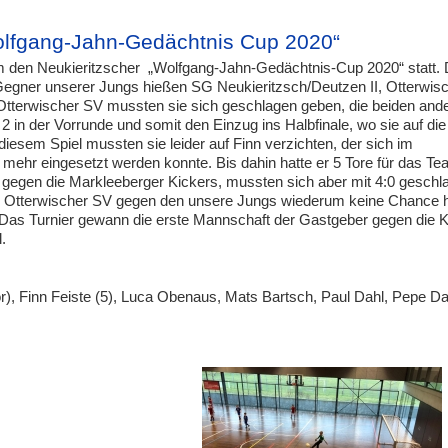
Wolfgang-Jahn-Gedächtnis Cup 2020“
 den Neukieritzscher „Wolfgang-Jahn-Gedächtnis-Cup 2020“ statt. 
Gegner unserer Jungs hießen SG Neukieritzsch/Deutzen II, Otterwis
 Otterwischer SV mussten sie sich geschlagen geben, die beiden and
 2 in der Vorrunde und somit den Einzug ins Halbfinale, wo sie auf die
iesem Spiel mussten sie leider auf Finn verzichten, der sich im
 mehr eingesetzt werden konnte. Bis dahin hatte er 5 Tore für das T
gegen die Markleeberger Kickers, mussten sich aber mit 4:0 geschl
den Otterwischer SV gegen den unsere Jungs wiederum keine Chance h
. Das Turnier gewann die erste Mannschaft der Gastgeber gegen die 
l.
r), Finn Feiste (5), Luca Obenaus, Mats Bartsch, Paul Dahl, Pepe Dah