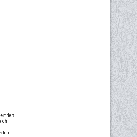
ntriert
sich
iden.