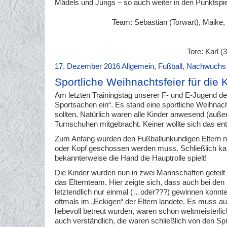
Mädels und Jungs – so auch weiter in den Punktspiel
Team: Sebastian (Torwart), Maike, 
Tore: Karl (
17. Dezember 2016
Allgemein
,
Fußball
,
Nachwuchs
Sportliche Weihnachtsfeier für die
Am letzten Trainingstag unserer F- und E-Jugend de
Sportsachen ein“. Es stand eine sportliche Weihnach
sollten. Natürlich waren alle Kinder anwesend (außer 
Turnschuhen mitgebracht. Keiner wollte sich das en
Zum Anfang wurden den Fußballunkundigen Eltern no
oder Kopf geschossen werden muss. Schließlich kannt
bekannterweise die Hand die Hauptrolle spielt!
Die Kinder wurden nun in zwei Mannschaften geteilt
das Elternteam. Hier zeigte sich, dass auch bei den 
letztendlich nur einmal (…oder???) gewinnen konnt
oftmals im „Eckigen“ der Eltern landete. Es muss a
liebevoll betreut wurden, waren schon weltmeisterli
auch verständlich, die waren schließlich von den Spi