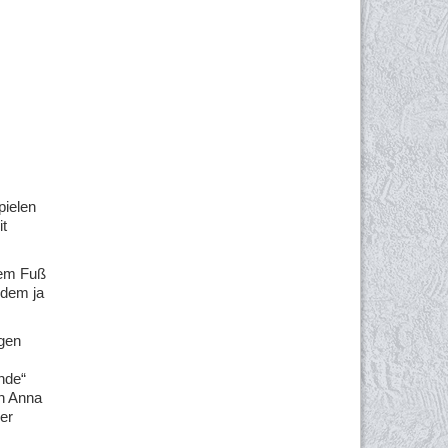
pielen
it
dem Fuß
 dem ja
egen
nde“
on Anna
er